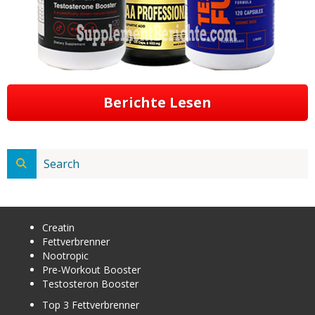
Berichte Lesen
Creatin
Fettverbrenner
Nootropic
Pre-Workout Booster
Testosteron Booster
Top 3 Fettverbrenner