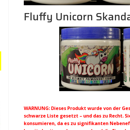
Fluffy Unicorn Skand
WARNUNG: Dieses Produkt wurde von der Ges
schwarze Liste gesetzt – und das zu Recht. Sie
konsumieren, da es zu signifikanten Nebenef