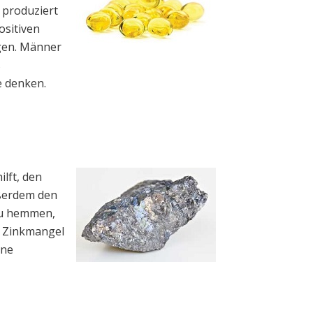
 produziert
positiven
igen. Männer
s
ie denken.
lft, den
ßerdem den
zu hemmen,
n Zinkmangel
ine