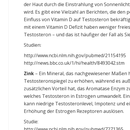
der Haut durch die Einstrahlung von Sonnenlicht
wird. Es gibt eine Vielzahl an Berichten, die den 
Einfluss von Vitamin D auf Testosteron bekräft
mit einem Vitamin D Defizit haben weniger freie
Testosteron – und das ist häufiger der Fall als S
Studien:
http://www.ncbi.nlm.nih.gov/pubmed/21154195
http://news.bbc.co.uk/1/hi/health/8493042.stm
Zink
– Ein Mineral, das nachgewiesener Maßen hi
Testosteronspiegel zu erhöhen, während es au
zusätzlichen Vorteil hat, das Aromatase Enzym 
welches Testosteron in Estrogen umwandelt. Ei
kann niedrige Testosteronlevel, Impotenz und e
Erhöhung der Estrogen Rezeptoren auslösen.
Studie:
http://www.ncbi.nlm.nih.gov/pubmed/7271365